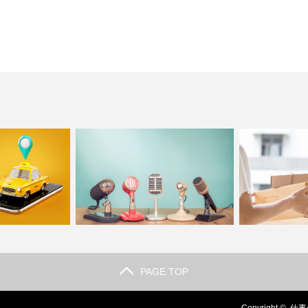
PAGE TOP
開業するにはどう
バスや電車の運転手のアナウンスって
郵便配達の仕事
イバルに…
緊張しそう。声を届ける…
在時など