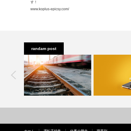
す！
www.koplus-epicsy.com/
randam post
next
免許資格って
電車運転士になるにはどうすればいい
個人タクシーとして
転職…
のか。ロマンを運ぶ電車…
したら？他のラ