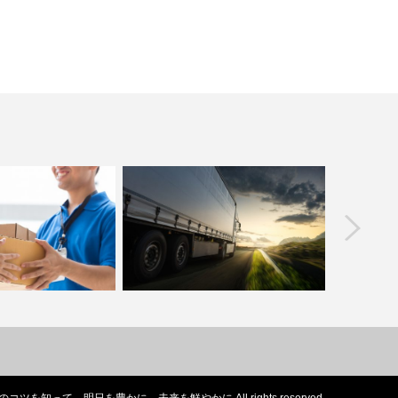
prev
って大変？雨の日や不
大型トラックの魅力とは。月給50万円
タクシー
の苦労や辛さと…
も夢じゃないトラック…
で勝