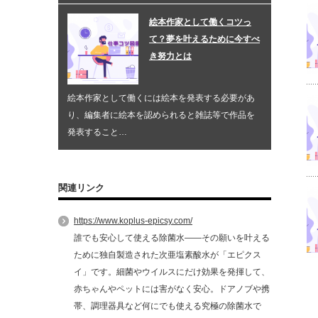
絵本作家として働くコツっ
て？夢を叶えるために今すべ
き努力とは
絵本作家として働くには絵本を発表する必要があ
り、編集者に絵本を認められると雑誌等で作品を
発表すること…
関連リンク
https://www.koplus-epicsy.com/
誰でも安心して使える除菌水――その願いを叶える
ために独自製造された次亜塩素酸水が「エピクス
イ」です。細菌やウイルスにだけ効果を発揮して、
赤ちゃんやペットには害がなく安心。ドアノブや携
帯、調理器具など何にでも使える究極の除菌水で