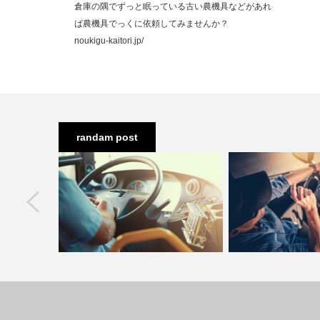
倉庫の隅でずっと眠っている古い農機具などがあれ
ば農機具でっくに依頼してみませんか？
noukigu-kaitori.jp/
randam post
next