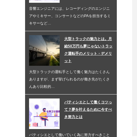
音響エンジニアには、レコーディングのエンジニ
アやミキサー、コンサートなどのPAを担当するミ
キサーなど…
大型トラックの魅力とは。月
給50万円も夢じゃないトラッ
ク運転手のメリット・デメリ
ット
大型トラックの運転手として働く魅力はたくさん
ありますが、まず挙げられるのが働き先がたくさ
んあり比較的…
パティシエとして働くコツっ
て？夢を叶えるために今すべ
き努力とは
パティシエとして働いていく為に努力すべきこと