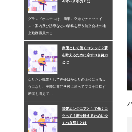
今すべき努力とは
グランドホステスは、簡単に空港でチェックイ
ン・案内及び誘導などの業務を行う航空会社の地
上勤務職員のこ…
声優として働くコツって？夢
を叶えるために今すべき努力
とは
なりたい職業として声優はかなりの上位に入るよ
うになり、実際に専門学校に通ってプロを目指す
若者も増えて…
音響エンジニアとして働くコ
ツって？夢を叶えるために今
すべき努力とは