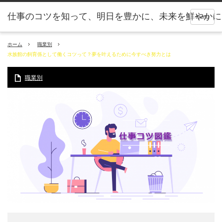
仕事のコツを知って、明日を豊かに、未来を鮮やかに
menu
ホーム
職業別
水族館の飼育係として働くコツって？夢を叶えるために今すべき努力とは
職業別