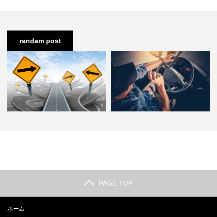
randam post
集荷・配達ドライバーの年収は？
ドライバーってどんなお仕事？運
的確な道順を定める道路を覚…
転するだけじゃないドライバ…
PAGE TOP
ホーム