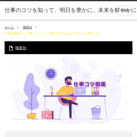
仕事のコツを知って、明日を豊かに、未来を鮮やかに
menu
ホーム
職業別
中学校教師として働くコツって？夢を叶えるために今すべき努力とは
職業別