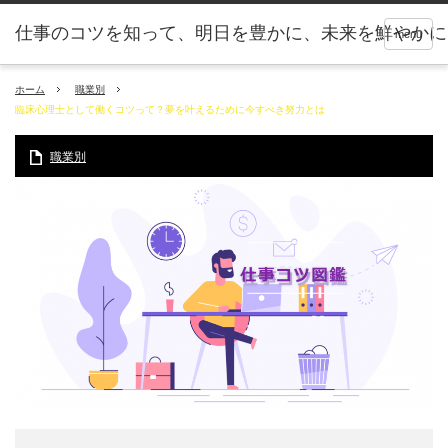
仕事のコツを知って、明日を豊かに、未来を鮮やかに
menu
ホーム
職業別
臨床心理士として働くコツって？夢を叶えるために今すべき努力とは
職業別