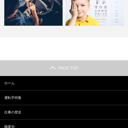
ドライバーってどんなお仕事？運
高齢ドライバー運転手問題にどう
転するだけじゃないドライバ…
立ち向かうか。何歳ぐらいか…
PAGE TOP
ホーム
運転手特集
仕事の歴史
職業別