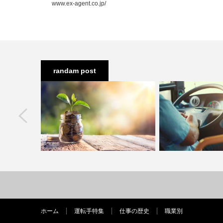
www.ex-agent.co.jp/
randam post
next
？雨の日や不
タクシー運転手のお給料って？歩合制
バス運転手になるた
さと…
で勝ち取るプロの仕事術…
どれぐらい難し
ホーム
運転手特集
仕事の歴史
職業別