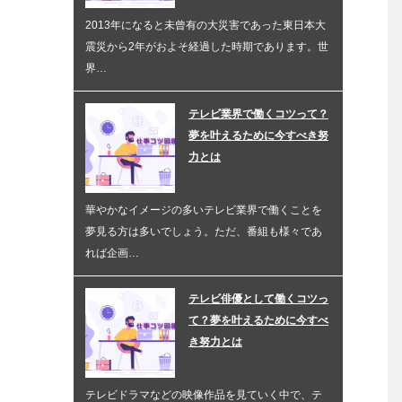
2013年になると未曾有の大災害であった東日本大
震災から2年がおよそ経過した時期であります。世
界…
テレビ業界で働くコツって？
夢を叶えるために今すべき努
力とは
華やかなイメージの多いテレビ業界で働くことを
夢見る方は多いでしょう。ただ、番組も様々であ
れば企画…
テレビ俳優として働くコツっ
て？夢を叶えるために今すべ
き努力とは
テレビドラマなどの映像作品を見ていく中で、テ