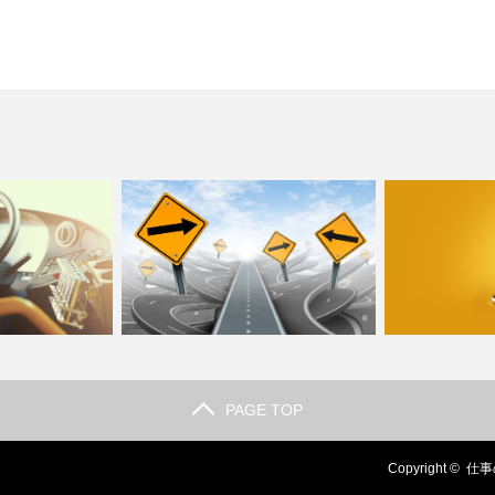
PAGE TOP
めの免許資格って
集荷・配達ドライバーの年収は？的確
個人タクシーと
い？転職…
な道順を定める道路を覚…
したら？
Copyright ©
仕事