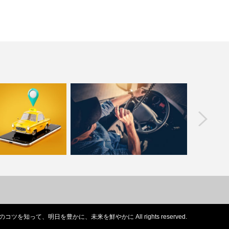
prev
して開業するにはどう
ドライバーってどんなお仕事？運転す
バスや電
他のライバルに…
るだけじゃないドライバ…
緊張
のコツを知って、明日を豊かに、未来を鮮やかに
All rights reserved.