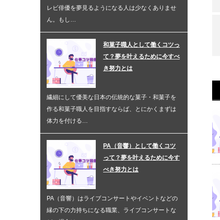
レビ俳優を夢見るようになる人は少なくありませ
ん。もし…
和菓子職人として働くコツっ
て？夢を叶えるために今すべ
き努力とは
繊細にして優美な日本の伝統的な菓子・和菓子を
作る和菓子職人を目指すならば、とにかくまずは
体力を付ける…
PA（音響）として働くコツ
って？夢を叶えるために今す
べき努力とは
PA（音響）はライブコンサートやイベントなどの
縁の下の力持ちになる職業、ライブコンサートな