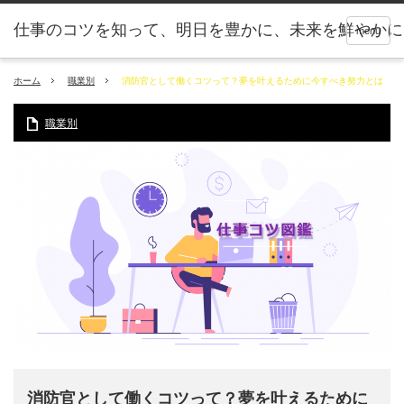
仕事のコツを知って、明日を豊かに、未来を鮮やかに
menu
ホーム
職業別
消防官として働くコツって？夢を叶えるために今すべき努力とは
職業別
消防官として働くコツって？夢を叶えるために