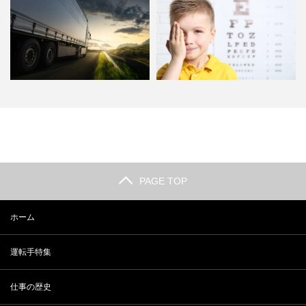
大型トラックの魅力とは。月給50
高齢ドライバー運転手問題にどう
万円も夢じゃないトラック…
立ち向かうか。何歳ぐらいか…
PAGE TOP
ホーム
運転手特集
仕事の歴史