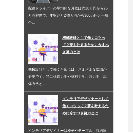
配達ドライバーの平均的な月収は約20万円から25
万円程度で、年収だと240万円から300万円と一般
企…
機械設計として働くコツっ
て？夢を叶えるために今すべ
き努力とは
機械設計として働くためには、さまざまな知識が
必要です。特に構造力学や材料力学、熱力学、流
体力学と…
インテリアデザイナーとして
働くコツって？夢を叶えるた
めに今すべき努力とは
インテリアデザイナーは椅子やテーブル、収納家