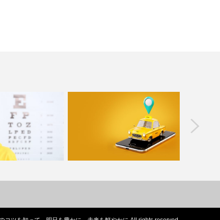
prev
運転手問題にどう立ち
個人タクシーとして開業するにはどう
大型トラッ
。何歳ぐらいか…
したら？他のライバルに…
も