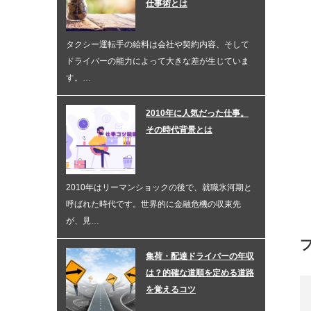
仕事術とは
タクシー運転手の給料は会社や契約内容、そして
ドライバーの能力によって大きな差が生じていま
す。…
2010年に人気だった仕事。
その時代背景とは
2010年はリーマンショックの後で、就職氷河期と
呼ばれた時代です。世界的に金融危機の収束先
が、見…
集荷・配達ドライバーの年収
は？的確な道順を定める道路
を覚えるコツ