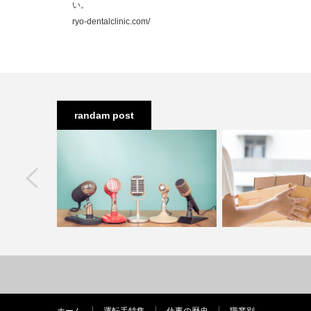
い。
ryo-dentalclinic.com/
randam post
next
年収は？的確
バスや電車の運転手のアナウンスって
郵便配達の仕事って
を覚…
緊張しそう。声を届ける…
在時などの苦労