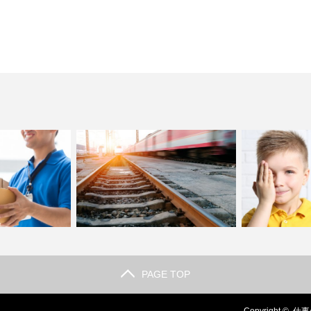
PAGE TOP
大変？雨の日や不
電車運転士になるにはどうすればいい
高齢ドライバー
や辛さと…
のか。ロマンを運ぶ電車…
向かうか