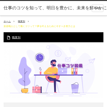
仕事のコツを知って、明日を豊かに、未来を鮮やかに
menu
ホーム
職業別
楽器職人として働くコツって？夢を叶えるために今すべき努力とは
職業別